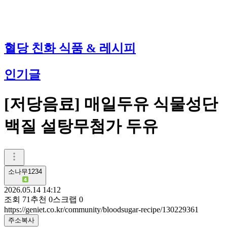
혈당 친화 식품 & 레시피
인기글
[저당음료] 매일두유 식물성단
백질 설탕무첨가 두유
소나무1234
2026.05.14 14:12
조회
71
추천
0
스크랩
0
https://geniet.co.kr/community/bloodsugar-recipe/130229361
주소복사