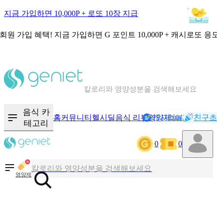
지금 가입하면 10,000P + 로또 10장 지급
회원 가입 혜택!
지금 가입하면
G 포인트 10,000P + 캐시로또 응
칼로리와 영양성분을 검색해보세요
혈당 · 다이어트 음식 검색해보세요
음식 · 영양제 리뷰를 찾아보세요
음식 카
홈
커뮤니티
헬시딜
음식 리뷰
영양제
캐시리뷰
기록
친구초
NEW
테고리
0
0
칼로리와 영양성분을 검색해보세요
혈당 · 다이어트 음식 검색해보세요
영양제
음식 · 영양제 리뷰를 찾아보세요