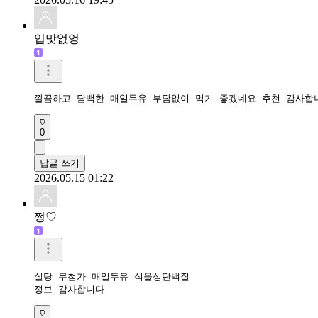
입맛없엉
깔끔하고 담백한 매일두유 부담없이 먹기 좋겠네요 추천 감사합
0
답글 쓰기
2026.05.15 01:22
쩡♡
설탕 무첨가 매일두유 식물성단백질 

정보 감사합니다