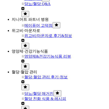
당뇨/혈당 Q&A
지니어트 파트너 병원
메이퓨어 고덕점
위고비·마운자로
위고비/마운자로 후기&정보
영양제·건강기능식품
영양제&건강기능식품 리뷰
혈당·혈압 관리
혈당·혈압 관리 후기·정보
당뇨/혈당 매거진
혈당 친화 식품 & 레시피