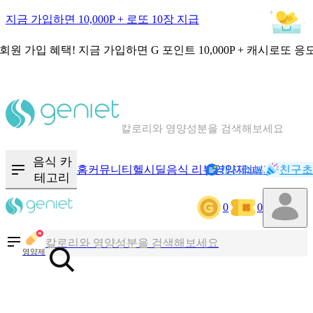
지금 가입하면 10,000P + 로또 10장 지급
회원 가입 혜택!
지금 가입하면
G 포인트 10,000P + 캐시로또 응
칼로리와 영양성분을 검색해보세요
혈당 · 다이어트 음식 검색해보세요
음식 · 영양제 리뷰를 찾아보세요
음식 카
홈
커뮤니티
헬시딜
음식 리뷰
영양제
캐시리뷰
기록
친구초
NEW
테고리
0
0
칼로리와 영양성분을 검색해보세요
혈당 · 다이어트 음식 검색해보세요
영양제
음식 · 영양제 리뷰를 찾아보세요