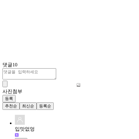
댓글
10
사진첨부
등록
추천순
최신순
등록순
입맛없엉