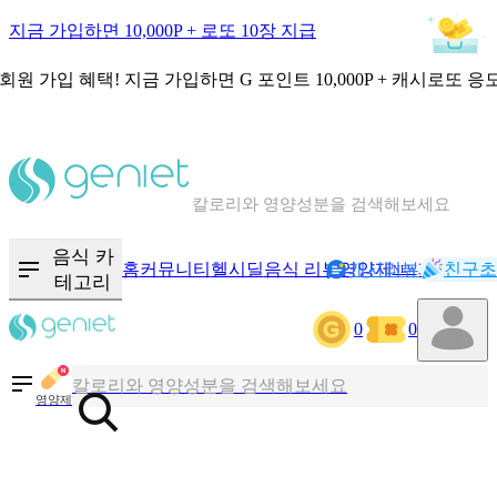
지금 가입하면 10,000P + 로또 10장 지급
회원 가입 혜택!
지금 가입하면
G 포인트 10,000P + 캐시로또 응
칼로리와 영양성분을 검색해보세요
혈당 · 다이어트 음식 검색해보세요
음식 카
홈
커뮤니티
헬시딜
음식 리뷰
영양제
캐시리뷰
기록
친구초
NEW
테고리
음식 · 영양제 리뷰를 찾아보세요
0
0
칼로리와 영양성분을 검색해보세요
영양제
혈당 · 다이어트 음식 검색해보세요
음식 · 영양제 리뷰를 찾아보세요