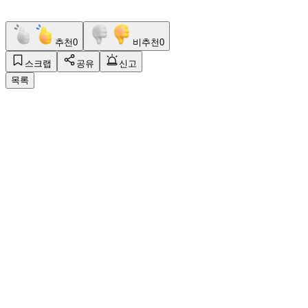
추천
0
비추천
0
스크랩
공유
신고
목록