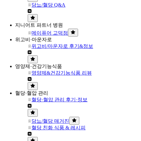
당뇨/혈당 Q&A
지니어트 파트너 병원
메이퓨어 고덕점
위고비·마운자로
위고비/마운자로 후기&정보
영양제·건강기능식품
영양제&건강기능식품 리뷰
혈당·혈압 관리
혈당·혈압 관리 후기·정보
당뇨/혈당 매거진
혈당 친화 식품 & 레시피