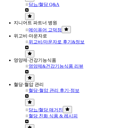
당뇨/혈당 Q&A
지니어트 파트너 병원
메이퓨어 고덕점
위고비·마운자로
위고비/마운자로 후기&정보
영양제·건강기능식품
영양제&건강기능식품 리뷰
혈당·혈압 관리
혈당·혈압 관리 후기·정보
당뇨/혈당 매거진
혈당 친화 식품 & 레시피