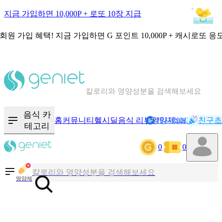
지금 가입하면 10,000P + 로또 10장 지급
회원 가입 혜택!
지금 가입하면
G 포인트 10,000P + 캐시로또 응
칼로리와 영양성분을 검색해보세요
혈당 · 다이어트 음식 검색해보세요
음식 · 영양제 리뷰를 찾아보세요
음식 카
홈
커뮤니티
헬시딜
음식 리뷰
영양제
캐시리뷰
기록
친구초
NEW
테고리
0
0
칼로리와 영양성분을 검색해보세요
혈당 · 다이어트 음식 검색해보세요
영양제
음식 · 영양제 리뷰를 찾아보세요