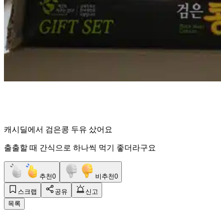
캐시딜에서 검은콩 두유 샀어요
출출할 때 간식으로 하나씩 먹기 좋더라구요
추천
0
비추천
0
스크랩
공유
신고
목록