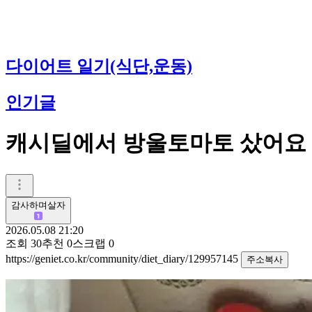
다이어트 일기(식단,운동)
인기글
캐시딜에서 방울토마토 샀어요
감사하며살자
2026.05.08 21:20
조회
30
추천
0
스크랩
0
https://geniet.co.kr/community/diet_diary/129957145
주소복사