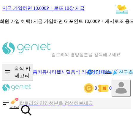
지금 가입하면 10,000P + 로또 10장 지급
회원 가입 혜택!
지금 가입하면
G 포인트 10,000P + 캐시로또 응
칼로리와 영양성분을 검색해보세요
혈당 · 다이어트 음식 검색해보세요
음식 · 영양제 리뷰를 찾아보세요
음식 카
홈
커뮤니티
헬시딜
음식 리뷰
영양제
캐시리뷰
기록
친구초
NEW
테고리
0
0
칼로리와 영양성분을 검색해보세요
혈당 · 다이어트 음식 검색해보세요
영양제
음식 · 영양제 리뷰를 찾아보세요