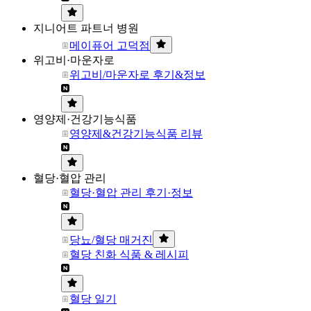
지니어트 파트너 병원
메이퓨어 고덕점
위고비·마운자로
위고비/마운자로 후기&정보
영양제·건강기능식품
영양제&건강기능식품 리뷰
혈당·혈압 관리
혈당·혈압 관리 후기·정보
당뇨/혈당 매거진
혈당 친화 식품 & 레시피
혈당 일기