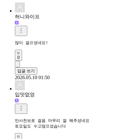
허니와이프
많이 걸으셨네요!
0
답글 쓰기
2026.05.10 01:50
입맛없엉
만사천보로 걸음 마무리 잘 해주셨네요 

토요일도 수고많으셨습니다