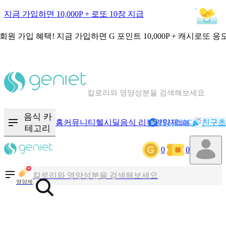
지금 가입하면 10,000P + 로또 10장 지급
회원 가입 혜택!
지금 가입하면
G 포인트 10,000P + 캐시로또 응
칼로리와 영양성분을 검색해보세요
혈당 · 다이어트 음식 검색해보세요
음식 · 영양제 리뷰를 찾아보세요
음식 카
홈
커뮤니티
헬시딜
음식 리뷰
영양제
캐시리뷰
기록
친구초
NEW
테고리
0
0
칼로리와 영양성분을 검색해보세요
혈당 · 다이어트 음식 검색해보세요
영양제
음식 · 영양제 리뷰를 찾아보세요