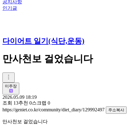
공지사항
인기글
다이어트 일기(식단,운동)
만사천보 걸었습니다
미주장
2026.05.09 18:19
조회
13
추천
0
스크랩
0
https://geniet.co.kr/community/diet_diary/129992497
주소복사
만사천보 걸었습니다