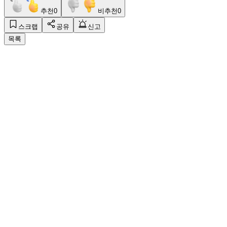
추천
0
비추천
0
스크랩
공유
신고
목록