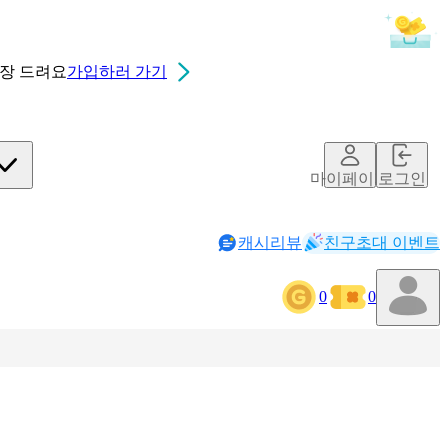
0장
드려요
가입하러 가기
마이페이지
로그인
캐시리뷰
친구초대 이벤트
0
0