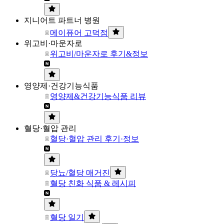
지니어트 파트너 병원
메이퓨어 고덕점
위고비·마운자로
위고비/마운자로 후기&정보
영양제·건강기능식품
영양제&건강기능식품 리뷰
혈당·혈압 관리
혈당·혈압 관리 후기·정보
당뇨/혈당 매거진
혈당 친화 식품 & 레시피
혈당 일기