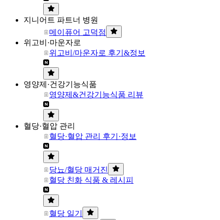
지니어트 파트너 병원
메이퓨어 고덕점
위고비·마운자로
위고비/마운자로 후기&정보
영양제·건강기능식품
영양제&건강기능식품 리뷰
혈당·혈압 관리
혈당·혈압 관리 후기·정보
당뇨/혈당 매거진
혈당 친화 식품 & 레시피
혈당 일기