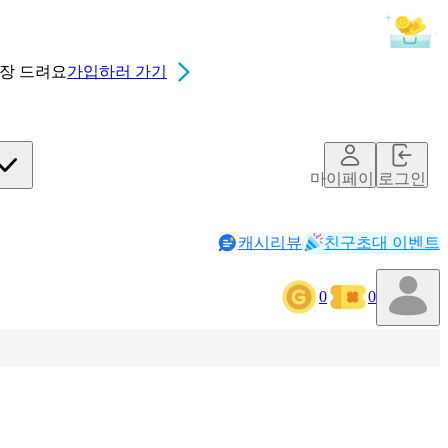
0장
드려요
가입하러 가기
마이페이지
로그인
캐시리뷰
친구초대 이벤트
0
0