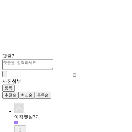
댓글
7
사진첨부
등록
추천순
최신순
등록순
아침햇살77