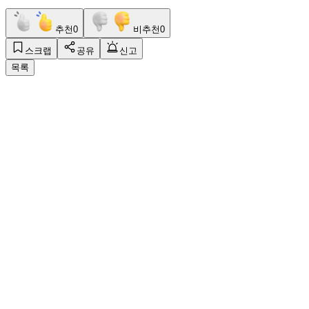
추천
0
비추천
0
스크랩
공유
신고
목록