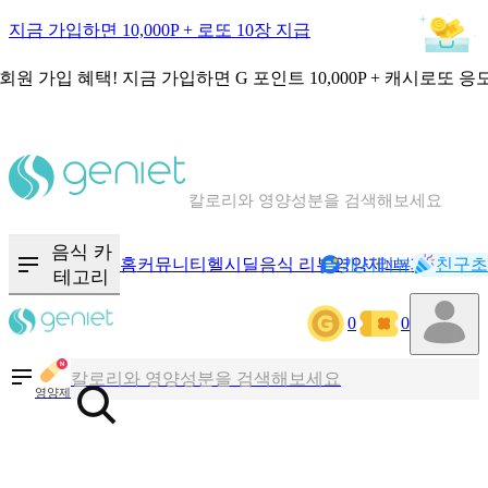
지금 가입하면 10,000P + 로또 10장 지급
회원 가입 혜택!
지금 가입하면
G 포인트 10,000P + 캐시로또 응
칼로리와 영양성분을 검색해보세요
혈당 · 다이어트 음식 검색해보세요
음식 · 영양제 리뷰를 찾아보세요
음식 카
홈
커뮤니티
헬시딜
음식 리뷰
영양제
캐시리뷰
기록
친구초
NEW
테고리
0
0
칼로리와 영양성분을 검색해보세요
혈당 · 다이어트 음식 검색해보세요
영양제
음식 · 영양제 리뷰를 찾아보세요