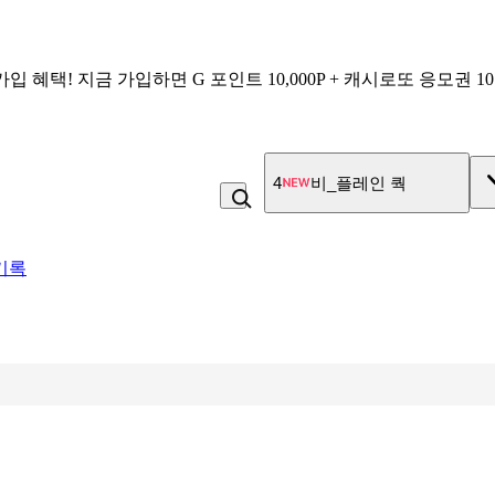
가입 혜택!
지금 가입하면
G 포인트 10,000P + 캐시로또 응모권 1
4
비_플레인 쿽
기록