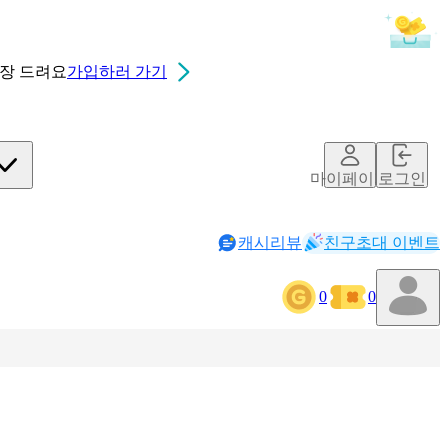
0장
드려요
가입하러 가기
마이페이지
로그인
캐시리뷰
친구초대 이벤트
0
0