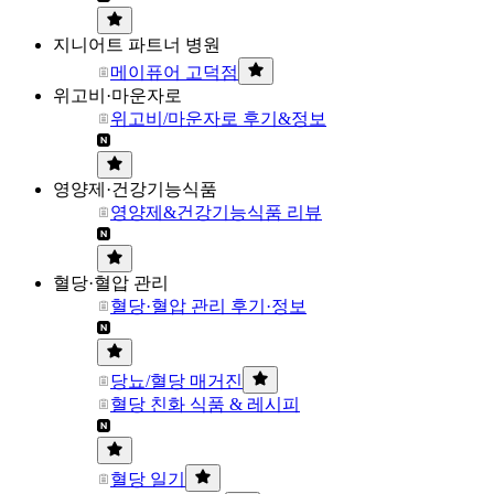
지니어트 파트너 병원
메이퓨어 고덕점
위고비·마운자로
위고비/마운자로 후기&정보
영양제·건강기능식품
영양제&건강기능식품 리뷰
혈당·혈압 관리
혈당·혈압 관리 후기·정보
당뇨/혈당 매거진
혈당 친화 식품 & 레시피
혈당 일기