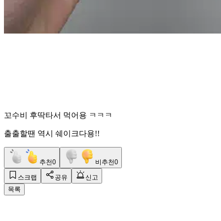
꼬수비 후딱타서 먹어용 ㅋㅋㅋ
출출할땐 역시 쉐이크다용!!
추천
0
비추천
0
스크랩
공유
신고
목록