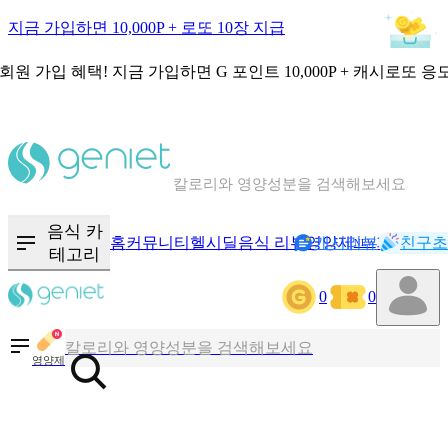
지금 가입하면 10,000P + 로또 10장 지급
회원 가입 혜택!
지금 가입하면
G 포인트 10,000P + 캐시로또 응
칼로리와 영양성분을 검색해보세요
혈당 · 다이어트 음식 검색해보세요
음식 카
홈
커뮤니티
헬시딜
음식 리뷰
영양제
캐시리뷰
기록
친구초
NEW
테고리
음식 · 영양제 리뷰를 찾아보세요
0
0
칼로리와 영양성분을 검색해보세요
영양제
혈당 · 다이어트 음식 검색해보세요
음식 · 영양제 리뷰를 찾아보세요