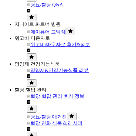
당뇨/혈당 Q&A
지니어트 파트너 병원
메이퓨어 고덕점
위고비·마운자로
위고비/마운자로 후기&정보
영양제·건강기능식품
영양제&건강기능식품 리뷰
혈당·혈압 관리
혈당·혈압 관리 후기·정보
당뇨/혈당 매거진
혈당 친화 식품 & 레시피