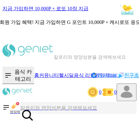
지금 가입하면 10,000P + 로또 10장 지급
회원 가입 혜택!
지금 가입하면
G 포인트 10,000P + 캐시로또 응
칼로리와 영양성분을 검색해보세요
혈당 · 다이어트 음식 검색해보세요
음식 카
홈
커뮤니티
헬시딜
음식 리뷰
영양제
캐시리뷰
기록
친구초
NEW
테고리
음식 · 영양제 리뷰를 찾아보세요
0
0
칼로리와 영양성분을 검색해보세요
영양제
혈당 · 다이어트 음식 검색해보세요
음식 · 영양제 리뷰를 찾아보세요