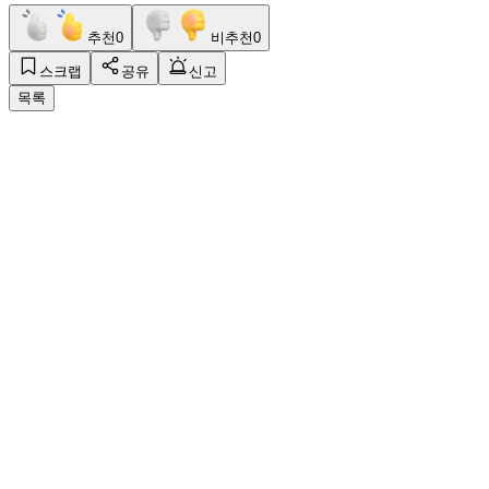
추천
0
비추천
0
스크랩
공유
신고
목록