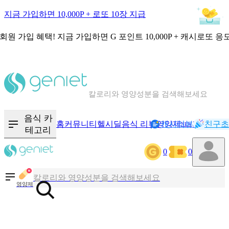
지금 가입하면 10,000P + 로또 10장 지급
회원 가입 혜택!
지금 가입하면
G 포인트 10,000P + 캐시로또 응
칼로리와 영양성분을 검색해보세요
혈당 · 다이어트 음식 검색해보세요
음식 · 영양제 리뷰를 찾아보세요
음식 카
홈
커뮤니티
헬시딜
음식 리뷰
영양제
캐시리뷰
기록
친구초
NEW
테고리
0
0
칼로리와 영양성분을 검색해보세요
혈당 · 다이어트 음식 검색해보세요
영양제
음식 · 영양제 리뷰를 찾아보세요