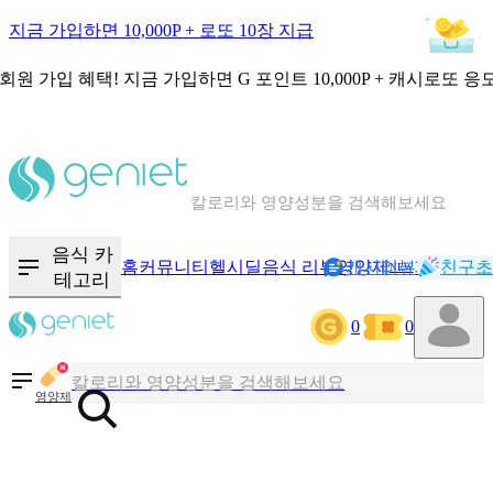
지금 가입하면 10,000P + 로또 10장 지급
회원 가입 혜택!
지금 가입하면
G 포인트 10,000P + 캐시로또 응
칼로리와 영양성분을 검색해보세요
혈당 · 다이어트 음식 검색해보세요
음식 카
홈
커뮤니티
헬시딜
음식 리뷰
영양제
캐시리뷰
기록
친구초
NEW
테고리
음식 · 영양제 리뷰를 찾아보세요
0
0
칼로리와 영양성분을 검색해보세요
영양제
혈당 · 다이어트 음식 검색해보세요
음식 · 영양제 리뷰를 찾아보세요