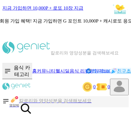
지금 가입하면 10,000P + 로또 10장 지급
회원 가입 혜택!
지금 가입하면
G 포인트 10,000P + 캐시로또 응
칼로리와 영양성분을 검색해보세요
혈당 · 다이어트 음식 검색해보세요
음식 · 영양제 리뷰를 찾아보세요
음식 카
홈
커뮤니티
헬시딜
음식 리뷰
영양제
캐시리뷰
기록
친구초
NEW
테고리
0
0
칼로리와 영양성분을 검색해보세요
혈당 · 다이어트 음식 검색해보세요
영양제
음식 · 영양제 리뷰를 찾아보세요