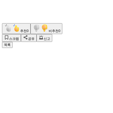
추천
0
비추천
0
스크랩
공유
신고
목록