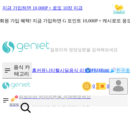
지금 가입하면 10,000P + 로또 10장 지급
회원 가입 혜택!
지금 가입하면
G 포인트 10,000P + 캐시로또 응
칼로리와 영양성분을 검색해보세요
혈당 · 다이어트 음식 검색해보세요
음식 · 영양제 리뷰를 찾아보세요
음식 카
홈
커뮤니티
헬시딜
음식 리뷰
영양제
캐시리뷰
기록
친구초
NEW
테고리
0
0
칼로리와 영양성분을 검색해보세요
혈당 · 다이어트 음식 검색해보세요
영양제
음식 · 영양제 리뷰를 찾아보세요