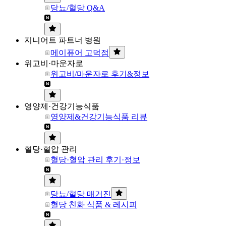
당뇨/혈당 Q&A
지니어트 파트너 병원
메이퓨어 고덕점
위고비·마운자로
위고비/마운자로 후기&정보
영양제·건강기능식품
영양제&건강기능식품 리뷰
혈당·혈압 관리
혈당·혈압 관리 후기·정보
당뇨/혈당 매거진
혈당 친화 식품 & 레시피