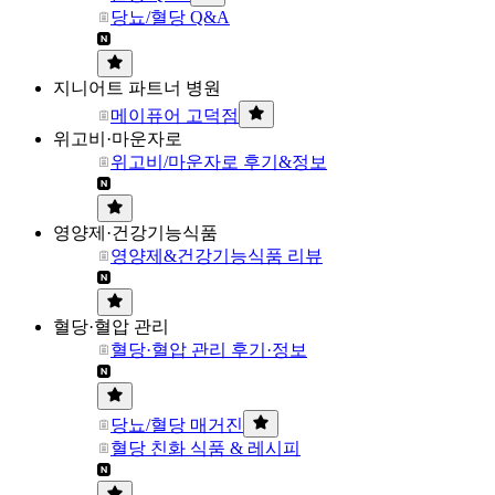
당뇨/혈당 Q&A
지니어트 파트너 병원
메이퓨어 고덕점
위고비·마운자로
위고비/마운자로 후기&정보
영양제·건강기능식품
영양제&건강기능식품 리뷰
혈당·혈압 관리
혈당·혈압 관리 후기·정보
당뇨/혈당 매거진
혈당 친화 식품 & 레시피