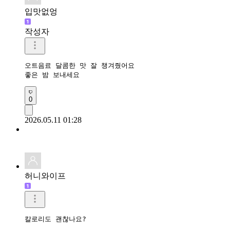
입맛없엉
작성자
오트음료 달콤한 맛 잘 챙겨줬어요

좋은 밤 보내세요
0
2026.05.11 01:28
허니와이프
칼로리도 괜찮나요? 