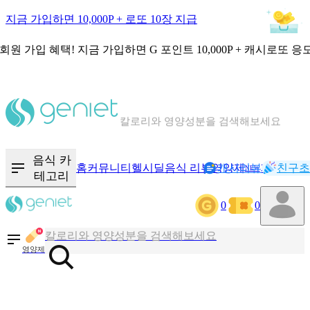
지금 가입하면 10,000P + 로또 10장 지급
회원 가입 혜택!
지금 가입하면
G 포인트 10,000P + 캐시로또 응
칼로리와 영양성분을 검색해보세요
혈당 · 다이어트 음식 검색해보세요
음식 · 영양제 리뷰를 찾아보세요
음식 카
홈
커뮤니티
헬시딜
음식 리뷰
영양제
캐시리뷰
기록
친구초
NEW
테고리
0
0
칼로리와 영양성분을 검색해보세요
혈당 · 다이어트 음식 검색해보세요
영양제
음식 · 영양제 리뷰를 찾아보세요