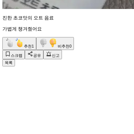
진한 초코맛의 오트 음료
가볍게 챙겨줬어요
추천
1
비추천
0
스크랩
공유
신고
목록