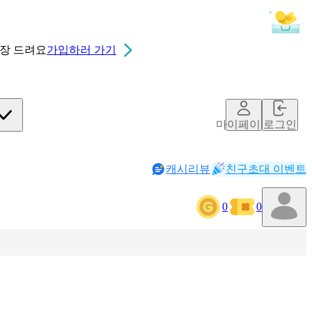
0장
드려요
가입하러 가기
마이페이지
로그인
캐시리뷰
친구초대 이벤트
0
0