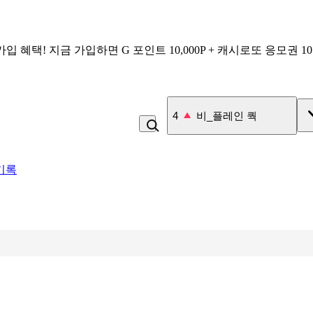
가입 혜택!
지금 가입하면
G 포인트 10,000P + 캐시로또 응모권 1
4
비_플레인 쿽
기록