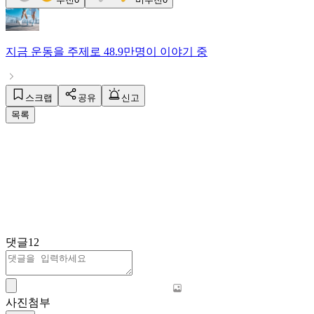
지금
운동
을 주제로
48.9만명
이 이야기 중
스크랩
공유
신고
목록
댓글
12
사진첨부