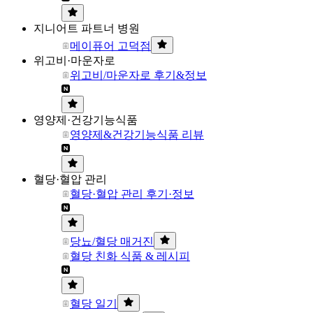
지니어트 파트너 병원
메이퓨어 고덕점
위고비·마운자로
위고비/마운자로 후기&정보
영양제·건강기능식품
영양제&건강기능식품 리뷰
혈당·혈압 관리
혈당·혈압 관리 후기·정보
당뇨/혈당 매거진
혈당 친화 식품 & 레시피
혈당 일기