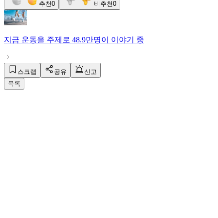
추천
0
비추천
0
지금
운동
을 주제로
48.9만명
이 이야기 중
스크랩
공유
신고
목록