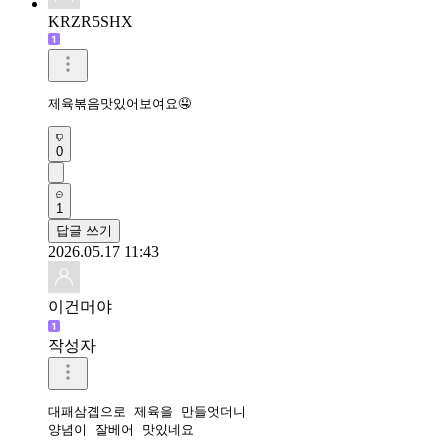
KRZR5SHX
제육볶음맛있어보여요🤤
0
1
답글 쓰기
2026.05.17 11:43
이건머야
작성자
대패삼곕으로 제육을 만들엇더니

양념이 잘베어 맛있네요