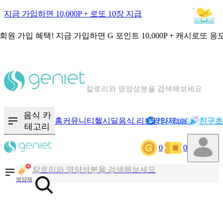
지금 가입하면 10,000P + 로또 10장 지급
회원 가입 혜택!
지금 가입하면
G 포인트 10,000P + 캐시로또 응
칼로리와 영양성분을 검색해보세요
혈당 · 다이어트 음식 검색해보세요
음식 · 영양제 리뷰를 찾아보세요
음식 카
홈
커뮤니티
헬시딜
음식 리뷰
영양제
캐시리뷰
기록
친구초
NEW
테고리
0
0
칼로리와 영양성분을 검색해보세요
혈당 · 다이어트 음식 검색해보세요
영양제
음식 · 영양제 리뷰를 찾아보세요