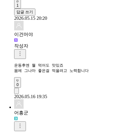
1
답글 쓰기
2026.05.15 20:20
이건머야
작성자
운동후엔 뭘 먹어도 맛있죠

몸에 그나마 좋은걸 먹을려고 노력합니다
0
2026.05.16 19:35
어흥군