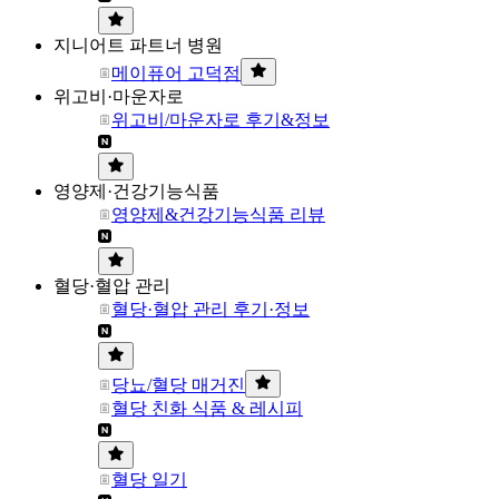
지니어트 파트너 병원
메이퓨어 고덕점
위고비·마운자로
위고비/마운자로 후기&정보
영양제·건강기능식품
영양제&건강기능식품 리뷰
혈당·혈압 관리
혈당·혈압 관리 후기·정보
당뇨/혈당 매거진
혈당 친화 식품 & 레시피
혈당 일기