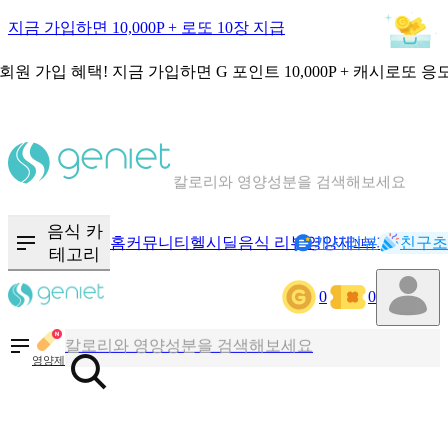
지금 가입하면 10,000P + 로또 10장 지급
회원 가입 혜택!
지금 가입하면
G 포인트 10,000P + 캐시로또 응
칼로리와 영양성분을 검색해보세요
혈당 · 다이어트 음식 검색해보세요
음식 · 영양제 리뷰를 찾아보세요
음식 카
홈
커뮤니티
헬시딜
음식 리뷰
영양제
캐시리뷰
기록
친구초
NEW
테고리
0
0
칼로리와 영양성분을 검색해보세요
혈당 · 다이어트 음식 검색해보세요
영양제
음식 · 영양제 리뷰를 찾아보세요