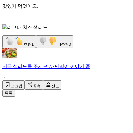
맛있게 먹었어요.
추천
1
비추천
0
지금
샐러드
를 주제로
7.7만명
이 이야기 중
스크랩
공유
신고
목록