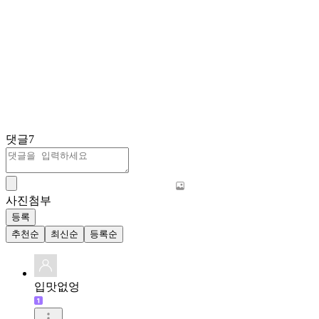
댓글
7
사진첨부
등록
추천순
최신순
등록순
입맛없엉