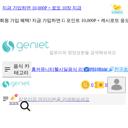
지금 가입하면 10,000P + 로또 10장 지급
회원 가입 혜택!
지금 가입하면
G 포인트 10,000P + 캐시로또 응
칼로리와 영양성분을 검색해보세요
혈당 · 다이어트 음식 검색해보세요
음식 카
홈
커뮤니티
헬시딜
음식 리뷰
영양제
캐시리뷰
기록
친구초
NEW
테고리
음식 · 영양제 리뷰를 찾아보세요
0
0
칼로리와 영양성분을 검색해보세요
영양제
혈당 · 다이어트 음식 검색해보세요
음식 · 영양제 리뷰를 찾아보세요