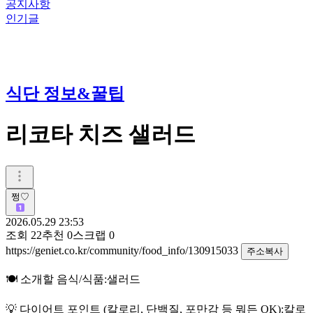
공지사항
인기글
식단 정보&꿀팁
리코타 치즈 샐러드
쩡♡
2026.05.29 23:53
조회
22
추천
0
스크랩
0
https://geniet.co.kr/community/food_info/130915033
주소복사
🍽️ 소개할 음식/식품:샐러드
💡 다이어트 포인트 (칼로리, 단백질, 포만감 등 뭐든 OK):칼로