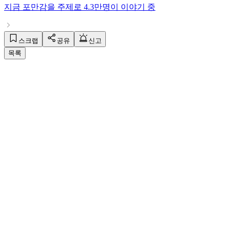
지금
포만감
을 주제로
4.3만명
이 이야기 중
스크랩
공유
신고
목록