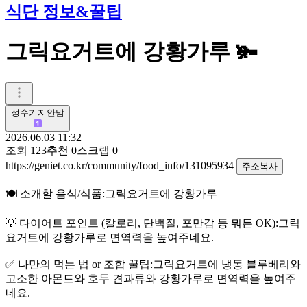
식단 정보&꿀팁
그릭요거트에 강황가루 🫚
정수기지안맘
2026.06.03 11:32
조회
123
추천
0
스크랩
0
https://geniet.co.kr/community/food_info/131095934
주소복사
🍽️ 소개할 음식/식품:그릭요거트에 강황가루
💡 다이어트 포인트 (칼로리, 단백질, 포만감 등 뭐든 OK):그릭
요거트에 강황가루로 면역력을 높여주네요.
✅ 나만의 먹는 법 or 조합 꿀팁:그릭요거트에 냉동 블루베리와
고소한 아몬드와 호두 견과류와 강황가루로 면역력을 높여주
네요.