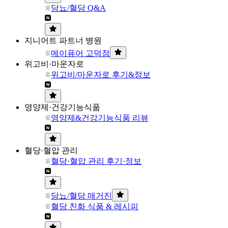
당뇨/혈당 Q&A
지니어트 파트너 병원
메이퓨어 고덕점
위고비·마운자로
위고비/마운자로 후기&정보
영양제·건강기능식품
영양제&건강기능식품 리뷰
혈당·혈압 관리
혈당·혈압 관리 후기·정보
당뇨/혈당 매거진
혈당 친화 식품 & 레시피