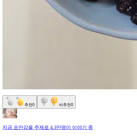
추천
0
비추천
0
지금
포만감
을 주제로
4.3만명
이 이야기 중