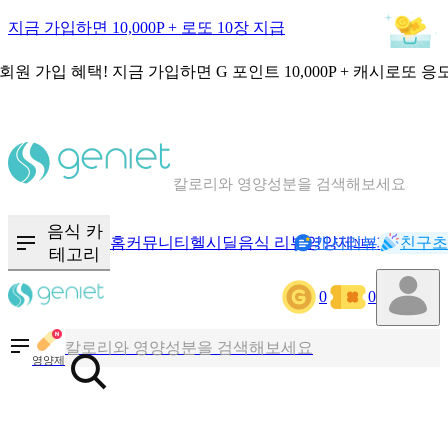
지금 가입하면 10,000P + 로또 10장 지급
회원 가입 혜택!
지금 가입하면
G 포인트 10,000P + 캐시로또 응
칼로리와 영양성분을 검색해보세요
혈당 · 다이어트 음식 검색해보세요
음식 · 영양제 리뷰를 찾아보세요
음식 카
홈
커뮤니티
헬시딜
음식 리뷰
영양제
캐시리뷰
기록
친구초
NEW
테고리
0
0
칼로리와 영양성분을 검색해보세요
혈당 · 다이어트 음식 검색해보세요
영양제
음식 · 영양제 리뷰를 찾아보세요