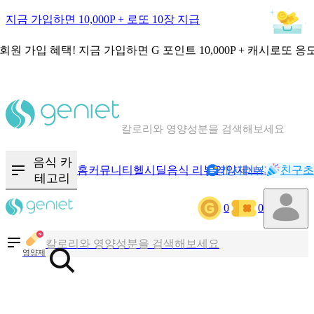
지금 가입하면 10,000P + 로또 10장 지급
회원 가입 혜택!
지금 가입하면
G 포인트 10,000P + 캐시로또 응
칼로리와 영양성분을 검색해보세요
혈당 · 다이어트 음식 검색해보세요
음식 · 영양제 리뷰를 찾아보세요
음식 카
홈
커뮤니티
헬시딜
음식 리뷰
영양제
캐시리뷰
기록
친구초
NEW
테고리
0
0
칼로리와 영양성분을 검색해보세요
혈당 · 다이어트 음식 검색해보세요
영양제
음식 · 영양제 리뷰를 찾아보세요