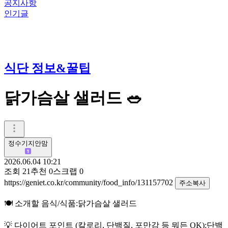
공지사항
인기글
식단 정보&꿀팁
닭가슴살 샐러드 🥗
정수기지안맘
2026.06.04 10:21
조회
21
추천
0
스크랩
0
https://geniet.co.kr/community/food_info/131157702
주소복사
🍽️ 소개할 음식/식품:닭가슴살 샐러드
💡 다이어트 포인트 (칼로리, 단백질, 포만감 등 뭐든 OK):단백