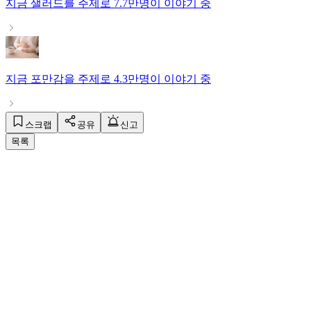
지금
샐러드
를 주제로
7.7만명
이 이야기 중
지금
포만감
을 주제로
4.3만명
이 이야기 중
스크랩
공유
신고
목록