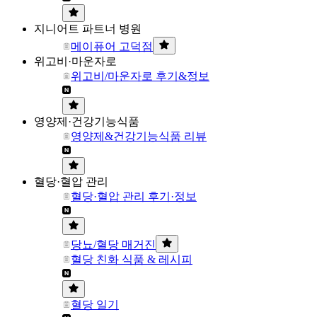
지니어트 파트너 병원
메이퓨어 고덕점
위고비·마운자로
위고비/마운자로 후기&정보
영양제·건강기능식품
영양제&건강기능식품 리뷰
혈당·혈압 관리
혈당·혈압 관리 후기·정보
당뇨/혈당 매거진
혈당 친화 식품 & 레시피
혈당 일기