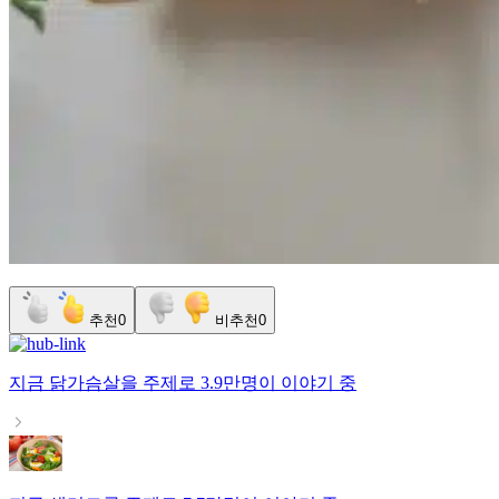
추천
0
비추천
0
지금
닭가슴살
을 주제로
3.9만명
이 이야기 중