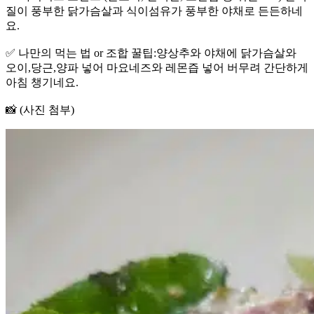
질이 풍부한 닭가슴살과 식이섬유가 풍부한 야채로 든든하네
요.
✅ 나만의 먹는 법 or 조합 꿀팁:양상추와 야채에 닭가슴살와
오이,당근,양파 넣어 마요네즈와 레몬즙 넣어 버무려 간단하게
아침 챙기네요.
📸 (사진 첨부)