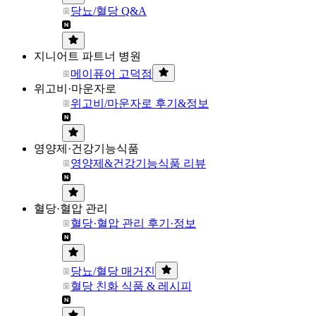
당뇨/혈당 Q&A
지니어트 파트너 병원
메이퓨어 고덕점
위고비·마운자로
위고비/마운자로 후기&정보
영양제·건강기능식품
영양제&건강기능식품 리뷰
혈당·혈압 관리
혈당·혈압 관리 후기·정보
당뇨/혈당 매거진
혈당 친화 식품 & 레시피