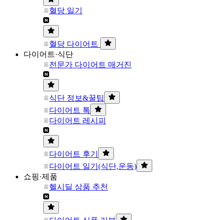
혈당 일기
혈당 다이어트
다이어트·식단
전문가 다이어트 매거진
식단 정보&꿀팁
다이어트 톡
다이어트 레시피
다이어트 후기
다이어트 일기(식단,운동)
쇼핑·제품
헬시딜 상품 추천