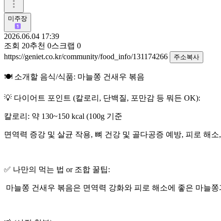
미주장
2026.06.04 17:39
조회
20
추천
0
스크랩
0
https://geniet.co.kr/community/food_info/131174266
주소복사
🍽️ 소개할 음식/식품: 마늘쫑 건새우 볶음
💡 다이어트 포인트 (칼로리, 단백질, 포만감 등 뭐든 OK):
칼로리: 약 130~150 kcal (100g 기준
면역력 증강 및 살균 작용, 뼈 건강 및 골다공증 예방, 피로 해소
✅ 나만의 먹는 법 or 조합 꿀팁:
마늘쫑 건새우 볶음은 면역력 강화와 피로 해소에 좋은 마늘쫑