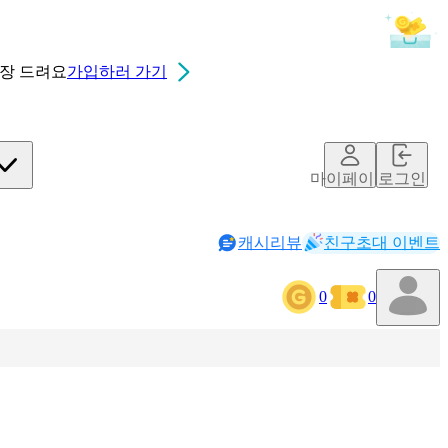
0장
드려요
가입하러 가기
마이페이지
로그인
캐시리뷰
친구초대 이벤트
0
0