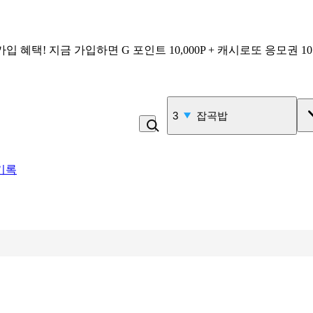
가입 혜택!
지금 가입하면
G 포인트 10,000P + 캐시로또 응모권 1
4
비_플레인 쿽
기록