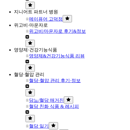
지니어트 파트너 병원
메이퓨어 고덕점
위고비·마운자로
위고비/마운자로 후기&정보
영양제·건강기능식품
영양제&건강기능식품 리뷰
혈당·혈압 관리
혈당·혈압 관리 후기·정보
당뇨/혈당 매거진
혈당 친화 식품 & 레시피
혈당 일기