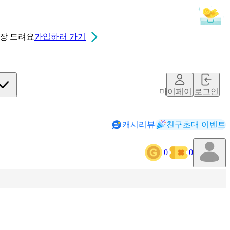
0장
드려요
가입하러 가기
마이페이지
로그인
캐시리뷰
친구초대 이벤트
0
0