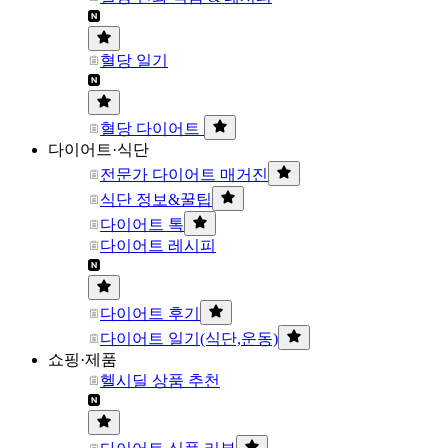
혈당 일기
혈당 다이어트
다이어트·식단
전문가 다이어트 매거진
식단 정보&꿀팁
다이어트 톡
다이어트 레시피
다이어트 후기
다이어트 일기(식단,운동)
쇼핑·제품
헬시딜 상품 추천