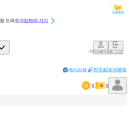
0장
드려요
가입하러 가기
마이페이지
로그인
캐시리뷰
친구초대 이벤트
0
0