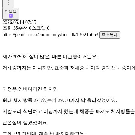
더달달
2026.05.14 07:35
조회
35
추천
0
스크랩
0
https://geniet.co.kr/community/freetalk/130216653
주소복사
제가 하체에 살이 많은, 마른 비만형이거든요.
저체중까지는 아니지만, 표준과 저체중 사이의 경계선 체중이
가정용 인바디이긴 하지만
원래 체지방률 27.5였는데 29, 30까지 막 올라갔었어요.
저칼로리 식단하고 러닝까지 했는데 체중은 빠져도 체지방률은
근손실이 생겼었어요
그게 2년 전인데, 계속 안 빠지더라고요.