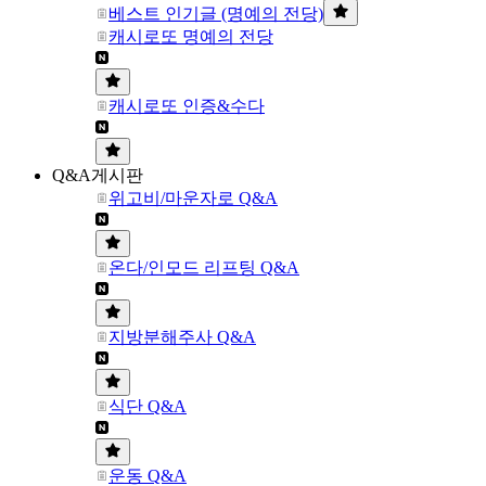
베스트 인기글 (명예의 전당)
캐시로또 명예의 전당
캐시로또 인증&수다
Q&A게시판
위고비/마운자로 Q&A
온다/인모드 리프팅 Q&A
지방분해주사 Q&A
식단 Q&A
운동 Q&A