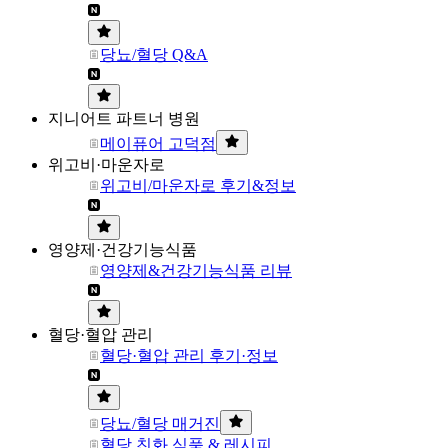
당뇨/혈당 Q&A
지니어트 파트너 병원
메이퓨어 고덕점
위고비·마운자로
위고비/마운자로 후기&정보
영양제·건강기능식품
영양제&건강기능식품 리뷰
혈당·혈압 관리
혈당·혈압 관리 후기·정보
당뇨/혈당 매거진
혈당 친화 식품 & 레시피