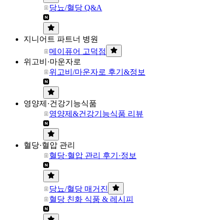
당뇨/혈당 Q&A
지니어트 파트너 병원
메이퓨어 고덕점
위고비·마운자로
위고비/마운자로 후기&정보
영양제·건강기능식품
영양제&건강기능식품 리뷰
혈당·혈압 관리
혈당·혈압 관리 후기·정보
당뇨/혈당 매거진
혈당 친화 식품 & 레시피