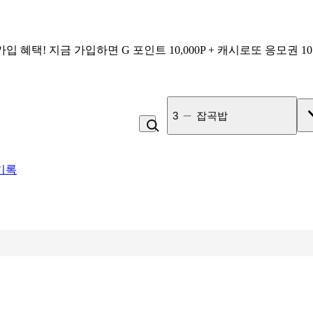
가입 혜택!
지금 가입하면
G 포인트 10,000P + 캐시로또 응모권 1
3
잡곡밥
기록