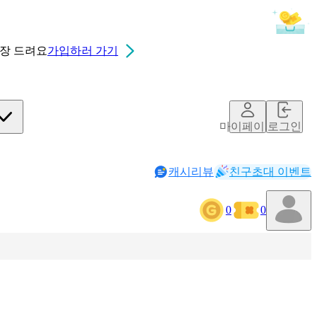
0장
드려요
가입하러 가기
마이페이지
로그인
캐시리뷰
친구초대 이벤트
0
0