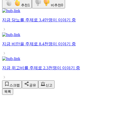
추천
1
비추천
0
지금
당뇨
를 주제로
3.4만명
이 이야기 중
지금
비만
을 주제로
8.4천명
이 이야기 중
지금
위고비
를 주제로
2.3천명
이 이야기 중
스크랩
공유
신고
목록