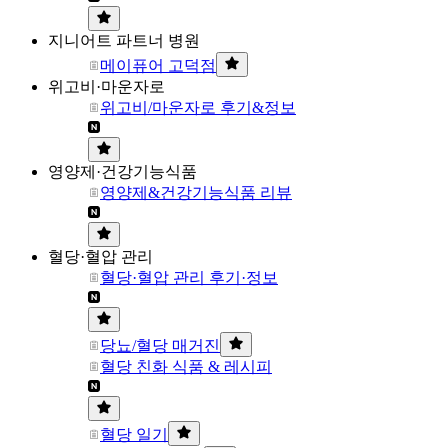
지니어트 파트너 병원
메이퓨어 고덕점
위고비·마운자로
위고비/마운자로 후기&정보
영양제·건강기능식품
영양제&건강기능식품 리뷰
혈당·혈압 관리
혈당·혈압 관리 후기·정보
당뇨/혈당 매거진
혈당 친화 식품 & 레시피
혈당 일기