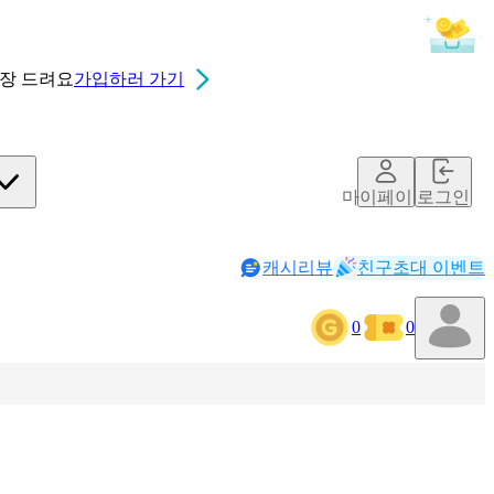
0장
드려요
가입하러 가기
마이페이지
로그인
캐시리뷰
친구초대 이벤트
0
0