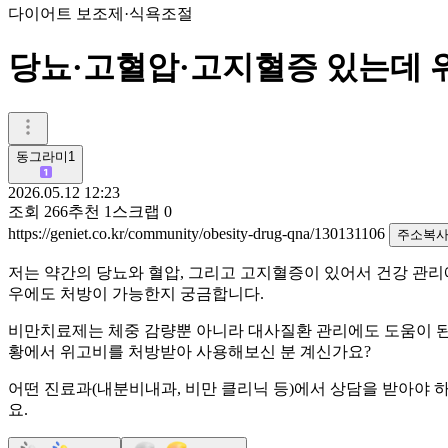
다이어트 보조제·식욕조절
당뇨·고혈압·고지혈증 있는데 
동그라미1
2026.05.12 12:23
조회
266
추천
1
스크랩
0
https://geniet.co.kr/community/obesity-drug-qna/130131106
주소복
저는 약간의 당뇨와 혈압, 그리고 고지혈증이 있어서 건강 관리
우에도 처방이 가능한지 궁금합니다.
비만치료제는 체중 감량뿐 아니라 대사질환 관리에도 도움이 된다
황에서 위고비를 처방받아 사용해보신 분 계신가요?
어떤 진료과(내분비내과, 비만 클리닉 등)에서 상담을 받아야 
요.