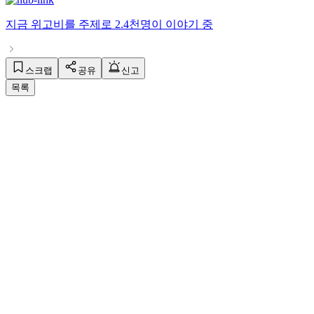
지금
위고비
를 주제로
2.4천명
이 이야기 중
스크랩
공유
신고
목록