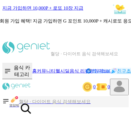
지금 가입하면 10,000P + 로또 10장 지급
회원 가입 혜택!
지금 가입하면
G 포인트 10,000P + 캐시로또 응
칼로리와 영양성분을 검색해보세요
혈당 · 다이어트 음식 검색해보세요
음식 · 영양제 리뷰를 찾아보세요
음식 카
홈
커뮤니티
헬시딜
음식 리뷰
영양제
캐시리뷰
기록
친구초
NEW
테고리
칼로리와 영양성분을 검색해보세요
0
0
혈당 · 다이어트 음식 검색해보세요
음식 · 영양제 리뷰를 찾아보세요
영양제