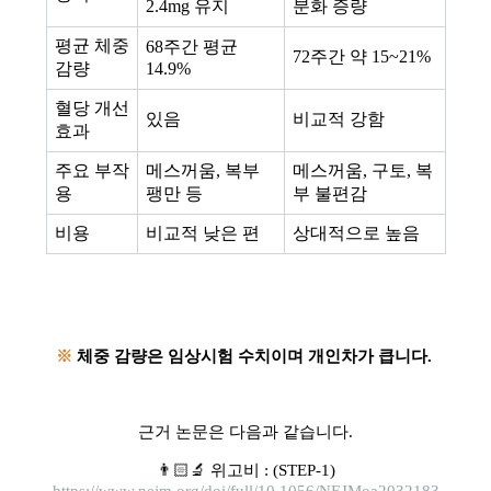
2.4mg 유지
분화 증량
평균 체중
68주간 평균
72주간 약 15~21%
감량
14.9%
혈당 개선
있음
비교적 강함
효과
주요 부작
메스꺼움, 복부
메스꺼움, 구토, 복
용
팽만 등
부 불편감
비용
비교적 낮은 편
상대적으로 높음
※
체중 감량은 임상시험 수치이며 개인차가 큽니다.
근거 논문은 다음과 같습니다.
👨🏻‍🔬 위고비 : (STEP-1)
https://www.nejm.org/doi/full/10.1056/NEJMoa2032183