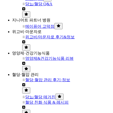
당뇨/혈당 Q&A
지니어트 파트너 병원
메이퓨어 고덕점
위고비·마운자로
위고비/마운자로 후기&정보
영양제·건강기능식품
영양제&건강기능식품 리뷰
혈당·혈압 관리
혈당·혈압 관리 후기·정보
당뇨/혈당 매거진
혈당 친화 식품 & 레시피