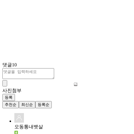
댓글
10
사진첨부
등록
추천순
최신순
등록순
오동통내뱃살