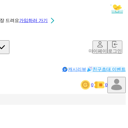
0장
드려요
가입하러 가기
마이페이지
로그인
캐시리뷰
친구초대 이벤트
0
0