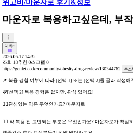
위고비/마운자로 후기&정보
마운자로 복용하고싶은데, 부
대박e
2026.05.17 14:32
조회
18
추천
0
스크랩
0
https://geniet.co.kr/community/obesity-drug-review/130344762
주소
📌 복용 경험 여부에 따라 [선택 1] 또는 [선택 2]를 골라 작성
💬[선택 2] 복용 경험은 없지만, 관심 있어요!
👉🏻관심있는 약은 무엇인가요? 마운자로
👉🏻 약 복용 전 고민되는 부분은 무엇인가요? 마운자로가 확실
체중감소 효과 보신분들이 정말 많더라고요.