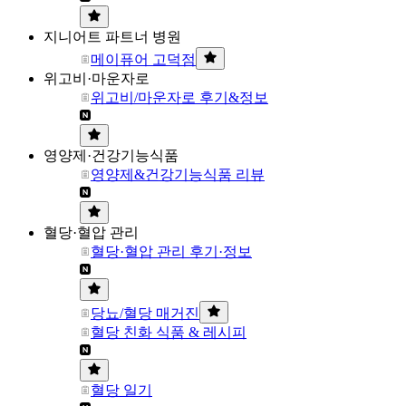
지니어트 파트너 병원
메이퓨어 고덕점
위고비·마운자로
위고비/마운자로 후기&정보
영양제·건강기능식품
영양제&건강기능식품 리뷰
혈당·혈압 관리
혈당·혈압 관리 후기·정보
당뇨/혈당 매거진
혈당 친화 식품 & 레시피
혈당 일기