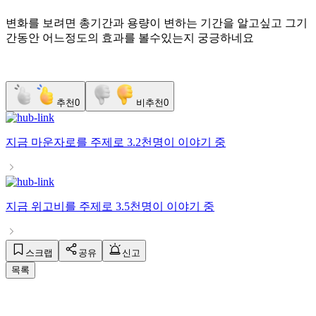
변화를 보려면 총기간과 용량이 변하는 기간을 알고싶고 그기
간동안 어느정도의 효과를 볼수있는지 궁긍하네요
추천
0
비추천
0
지금
마운자로
를 주제로
3.2천명
이 이야기 중
지금
위고비
를 주제로
3.5천명
이 이야기 중
스크랩
공유
신고
목록