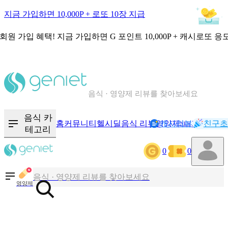
지금 가입하면 10,000P + 로또 10장 지급
회원 가입 혜택!
지금 가입하면
G 포인트 10,000P + 캐시로또 응
칼로리와 영양성분을 검색해보세요
혈당 · 다이어트 음식 검색해보세요
음식 · 영양제 리뷰를 찾아보세요
음식 카
홈
커뮤니티
헬시딜
음식 리뷰
영양제
캐시리뷰
기록
친구초
NEW
테고리
칼로리와 영양성분을 검색해보세요
0
0
혈당 · 다이어트 음식 검색해보세요
음식 · 영양제 리뷰를 찾아보세요
영양제