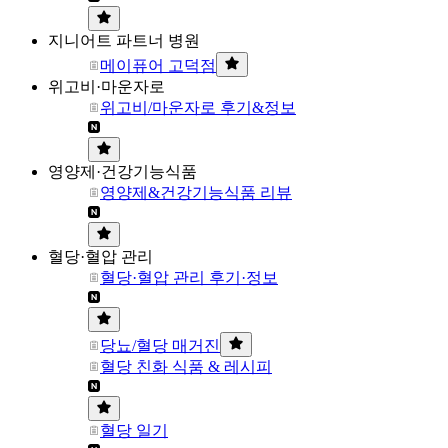
지니어트 파트너 병원
메이퓨어 고덕점
위고비·마운자로
위고비/마운자로 후기&정보
영양제·건강기능식품
영양제&건강기능식품 리뷰
혈당·혈압 관리
혈당·혈압 관리 후기·정보
당뇨/혈당 매거진
혈당 친화 식품 & 레시피
혈당 일기