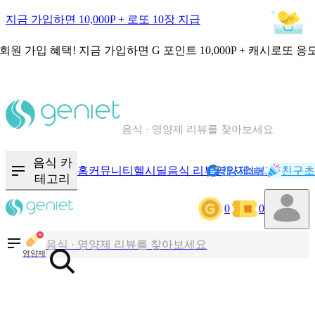
지금 가입하면 10,000P + 로또 10장 지급
회원 가입 혜택!
지금 가입하면
G 포인트 10,000P + 캐시로또 응
칼로리와 영양성분을 검색해보세요
혈당 · 다이어트 음식 검색해보세요
음식 · 영양제 리뷰를 찾아보세요
음식 카
홈
커뮤니티
헬시딜
음식 리뷰
영양제
캐시리뷰
기록
친구초
NEW
테고리
칼로리와 영양성분을 검색해보세요
0
0
혈당 · 다이어트 음식 검색해보세요
음식 · 영양제 리뷰를 찾아보세요
영양제