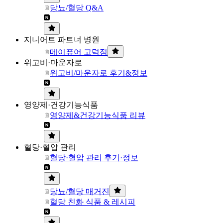
당뇨/혈당 Q&A
지니어트 파트너 병원
메이퓨어 고덕점
위고비·마운자로
위고비/마운자로 후기&정보
영양제·건강기능식품
영양제&건강기능식품 리뷰
혈당·혈압 관리
혈당·혈압 관리 후기·정보
당뇨/혈당 매거진
혈당 친화 식품 & 레시피