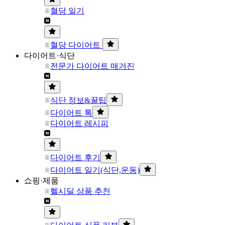
혈당 일기
혈당 다이어트
다이어트·식단
전문가 다이어트 매거진
식단 정보&꿀팁
다이어트 톡
다이어트 레시피
다이어트 후기
다이어트 일기(식단,운동)
쇼핑·제품
헬시딜 상품 추천