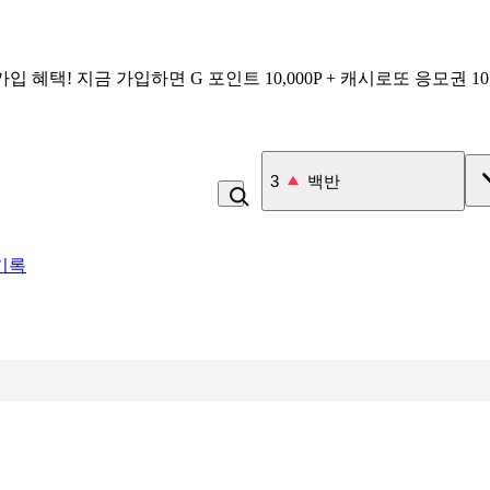
가입 혜택!
지금 가입하면
G 포인트 10,000P + 캐시로또 응모권 1
4
잡곡밥
기록