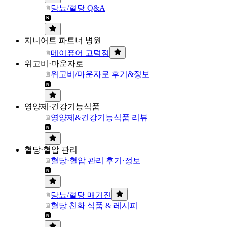
당뇨/혈당 Q&A
지니어트 파트너 병원
메이퓨어 고덕점
위고비·마운자로
위고비/마운자로 후기&정보
영양제·건강기능식품
영양제&건강기능식품 리뷰
혈당·혈압 관리
혈당·혈압 관리 후기·정보
당뇨/혈당 매거진
혈당 친화 식품 & 레시피