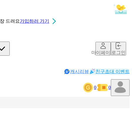
0장
드려요
가입하러 가기
마이페이지
로그인
캐시리뷰
친구초대 이벤트
0
0