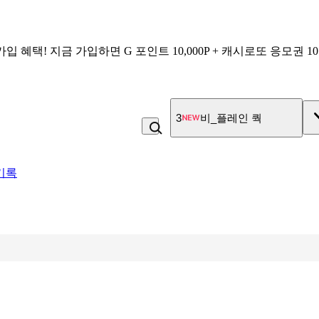
가입 혜택!
지금 가입하면
G 포인트 10,000P + 캐시로또 응모권 1
3
비_플레인 쿽
기록