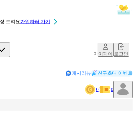
0장
드려요
가입하러 가기
마이페이지
로그인
캐시리뷰
친구초대 이벤트
0
0