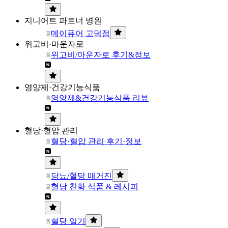
지니어트 파트너 병원
메이퓨어 고덕점
위고비·마운자로
위고비/마운자로 후기&정보
영양제·건강기능식품
영양제&건강기능식품 리뷰
혈당·혈압 관리
혈당·혈압 관리 후기·정보
당뇨/혈당 매거진
혈당 친화 식품 & 레시피
혈당 일기