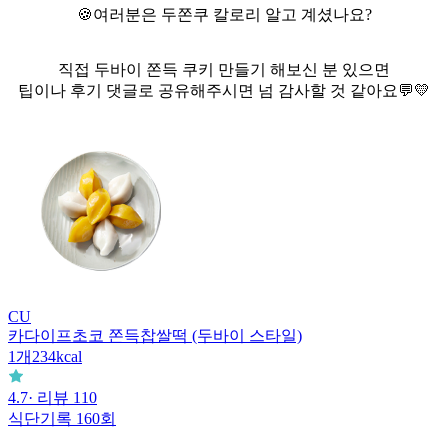
🍪여러분은 두쫀쿠 칼로리 알고 계셨나요?
직접 두바이 쫀득 쿠키 만들기 해보신 분 있으면
팁이나 후기 댓글로 공유해주시면 넘 감사할 것 같아요💬💛
CU
카다이프초코 쫀득찹쌀떡 (두바이 스타일)
1
개
234
kcal
4.7
· 리뷰
110
식단기록
160회