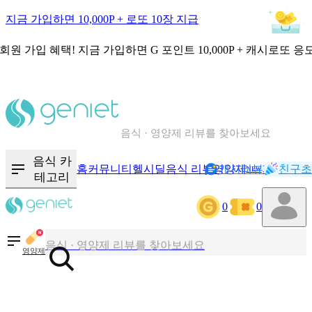
지금 가입하면 10,000P + 로또 10장 지급
회원 가입 혜택!
지금 가입하면
G 포인트 10,000P + 캐시로또 응
칼로리와 영양성분을 검색해보세요
혈당 · 다이어트 음식 검색해보세요
음식 · 영양제 리뷰를 찾아보세요
음식 카
홈
커뮤니티
헬시딜
음식 리뷰
영양제
캐시리뷰
기록
친구초
NEW
테고리
칼로리와 영양성분을 검색해보세요
0
0
혈당 · 다이어트 음식 검색해보세요
음식 · 영양제 리뷰를 찾아보세요
영양제