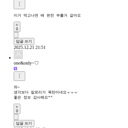
이거 먹고나면 배 완전 부를거 같아요
0
답글 쓰기
2025.12.21 21:51
one&only~♡
와~

생각보다 칼로리가 폭탄이네요ㅜㅜㅜ

좋은 정보 감사해요^^
0
답글 쓰기