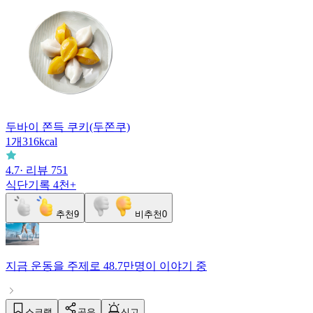
두바이 쫀득 쿠키(두쫀쿠)
1
개
316
kcal
4.7
· 리뷰
751
식단기록
4천+
추천
9
비추천
0
지금
운동
을 주제로
48.7만명
이 이야기 중
스크랩
공유
신고