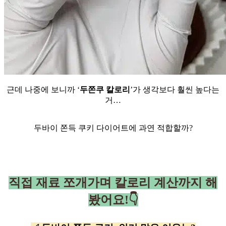
근데 나중에 보니까 ‘
두쫀쿠 칼로리
’가 생각보다 훨씬 높다는
거…
두바이 쫀득 쿠키 다이어트에 과연 적합할까?
직접 재료 쪼개가며 칼로리 계산까지 해
봤어요!👇