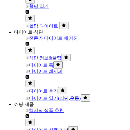
혈당 일기
혈당 다이어트
다이어트·식단
전문가 다이어트 매거진
식단 정보&꿀팁
다이어트 톡
다이어트 레시피
다이어트 후기
다이어트 일기(식단,운동)
쇼핑·제품
헬시딜 상품 추천