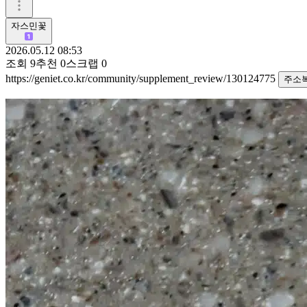
자스민꽃
2026.05.12 08:53
조회
9
추천
0
스크랩
0
https://geniet.co.kr/community/supplement_review/130124775
주소