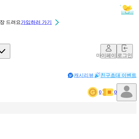
0장
드려요
가입하러 가기
마이페이지
로그인
캐시리뷰
친구초대 이벤트
0
0