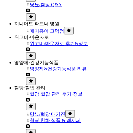
당뇨/혈당 Q&A
지니어트 파트너 병원
메이퓨어 고덕점
위고비·마운자로
위고비/마운자로 후기&정보
영양제·건강기능식품
영양제&건강기능식품 리뷰
혈당·혈압 관리
혈당·혈압 관리 후기·정보
당뇨/혈당 매거진
혈당 친화 식품 & 레시피