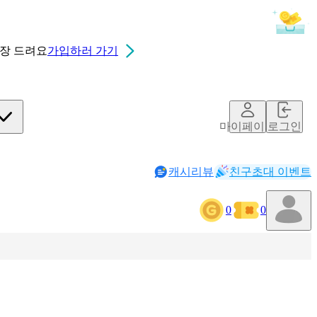
0장
드려요
가입하러 가기
마이페이지
로그인
캐시리뷰
친구초대 이벤트
0
0