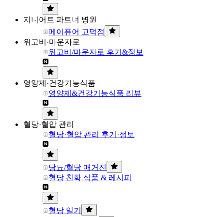
지니어트 파트너 병원
메이퓨어 고덕점
위고비·마운자로
위고비/마운자로 후기&정보
영양제·건강기능식품
영양제&건강기능식품 리뷰
혈당·혈압 관리
혈당·혈압 관리 후기·정보
당뇨/혈당 매거진
혈당 친화 식품 & 레시피
혈당 일기