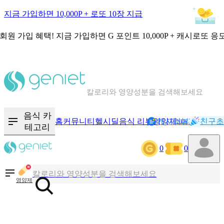
지금 가입하면 10,000P + 로또 10장 지급
회원 가입 혜택!
지금 가입하면
G 포인트 10,000P + 캐시로또 응
칼로리와 영양성분을 검색해보세요
혈당 · 다이어트 음식 검색해보세요
음식 카
홈
커뮤니티
헬시딜
음식 리뷰
영양제
캐시리뷰
기록
친구초
NEW
테고리
음식 · 영양제 리뷰를 찾아보세요
0
0
칼로리와 영양성분을 검색해보세요
영양제
혈당 · 다이어트 음식 검색해보세요
음식 · 영양제 리뷰를 찾아보세요