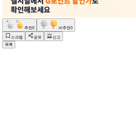
추천
0
비추천
0
스크랩
공유
신고
목록