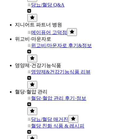
당뇨/혈당 Q&A
지니어트 파트너 병원
메이퓨어 고덕점
위고비·마운자로
위고비/마운자로 후기&정보
영양제·건강기능식품
영양제&건강기능식품 리뷰
혈당·혈압 관리
혈당·혈압 관리 후기·정보
당뇨/혈당 매거진
혈당 친화 식품 & 레시피