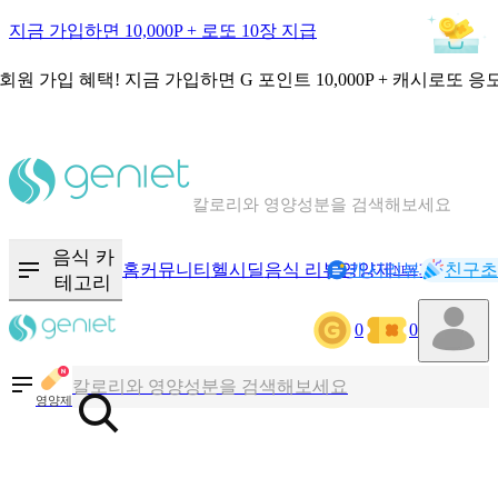
지금 가입하면 10,000P + 로또 10장 지급
회원 가입 혜택!
지금 가입하면
G 포인트 10,000P + 캐시로또 응
칼로리와 영양성분을 검색해보세요
혈당 · 다이어트 음식 검색해보세요
음식 카
홈
커뮤니티
헬시딜
음식 리뷰
영양제
캐시리뷰
기록
친구초
NEW
테고리
음식 · 영양제 리뷰를 찾아보세요
0
0
칼로리와 영양성분을 검색해보세요
영양제
혈당 · 다이어트 음식 검색해보세요
음식 · 영양제 리뷰를 찾아보세요