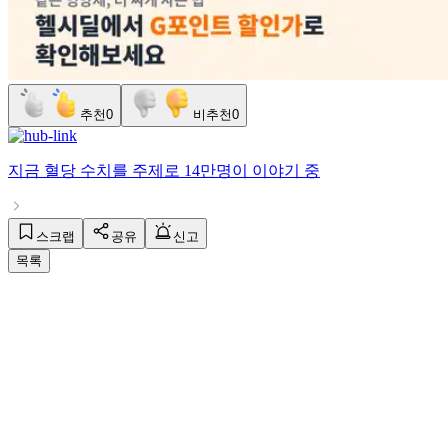
추천
0
비추천
0
지금
혈당 수치
를 주제로
14만명
이 이야기 중
스크랩
공유
신고
목록