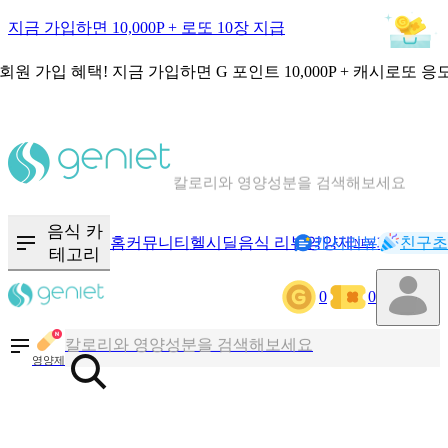
지금 가입하면 10,000P + 로또 10장 지급
회원 가입 혜택!
지금 가입하면
G 포인트 10,000P + 캐시로또 응
칼로리와 영양성분을 검색해보세요
혈당 · 다이어트 음식 검색해보세요
음식 · 영양제 리뷰를 찾아보세요
음식 카
홈
커뮤니티
헬시딜
음식 리뷰
영양제
캐시리뷰
기록
친구초
NEW
테고리
0
0
칼로리와 영양성분을 검색해보세요
혈당 · 다이어트 음식 검색해보세요
영양제
음식 · 영양제 리뷰를 찾아보세요