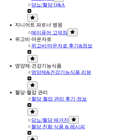
당뇨/혈당 Q&A
지니어트 파트너 병원
메이퓨어 고덕점
위고비·마운자로
위고비/마운자로 후기&정보
영양제·건강기능식품
영양제&건강기능식품 리뷰
혈당·혈압 관리
혈당·혈압 관리 후기·정보
당뇨/혈당 매거진
혈당 친화 식품 & 레시피