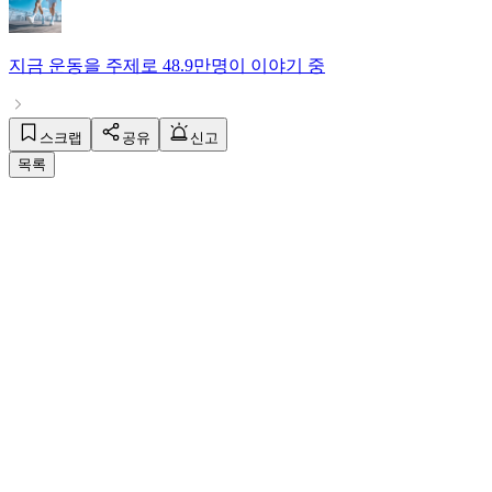
지금
운동
을 주제로
48.9만명
이 이야기 중
스크랩
공유
신고
목록