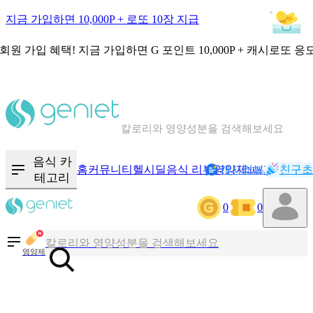
지금 가입하면 10,000P + 로또 10장 지급
회원 가입 혜택!
지금 가입하면
G 포인트 10,000P + 캐시로또 응
칼로리와 영양성분을 검색해보세요
혈당 · 다이어트 음식 검색해보세요
음식 · 영양제 리뷰를 찾아보세요
음식 카
홈
커뮤니티
헬시딜
음식 리뷰
영양제
캐시리뷰
기록
친구초
NEW
테고리
0
0
칼로리와 영양성분을 검색해보세요
혈당 · 다이어트 음식 검색해보세요
영양제
음식 · 영양제 리뷰를 찾아보세요