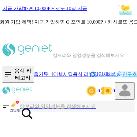
지금 가입하면 10,000P + 로또 10장 지급
회원 가입 혜택!
지금 가입하면
G 포인트 10,000P + 캐시로또 응
칼로리와 영양성분을 검색해보세요
혈당 · 다이어트 음식 검색해보세요
음식 · 영양제 리뷰를 찾아보세요
음식 카
홈
커뮤니티
헬시딜
음식 리뷰
영양제
캐시리뷰
기록
친구초
NEW
테고리
0
0
칼로리와 영양성분을 검색해보세요
혈당 · 다이어트 음식 검색해보세요
영양제
음식 · 영양제 리뷰를 찾아보세요