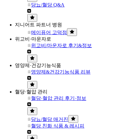
당뇨/혈당 Q&A
지니어트 파트너 병원
메이퓨어 고덕점
위고비·마운자로
위고비/마운자로 후기&정보
영양제·건강기능식품
영양제&건강기능식품 리뷰
혈당·혈압 관리
혈당·혈압 관리 후기·정보
당뇨/혈당 매거진
혈당 친화 식품 & 레시피