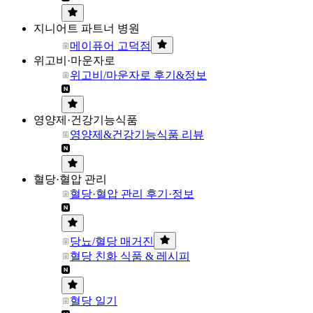
지니어트 파트너 병원
메이퓨어 고덕점
위고비·마운자로
위고비/마운자로 후기&정보
영양제·건강기능식품
영양제&건강기능식품 리뷰
혈당·혈압 관리
혈당·혈압 관리 후기·정보
당뇨/혈당 매거진
혈당 친화 식품 & 레시피
혈당 일기