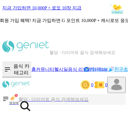
지금 가입하면 10,000P + 로또 10장 지급
회원 가입 혜택!
지금 가입하면
G 포인트 10,000P + 캐시로또 응
칼로리와 영양성분을 검색해보세요
혈당 · 다이어트 음식 검색해보세요
음식 · 영양제 리뷰를 찾아보세요
음식 카
홈
커뮤니티
헬시딜
음식 리뷰
영양제
캐시리뷰
기록
친구초
NEW
테고리
칼로리와 영양성분을 검색해보세요
0
0
혈당 · 다이어트 음식 검색해보세요
음식 · 영양제 리뷰를 찾아보세요
영양제