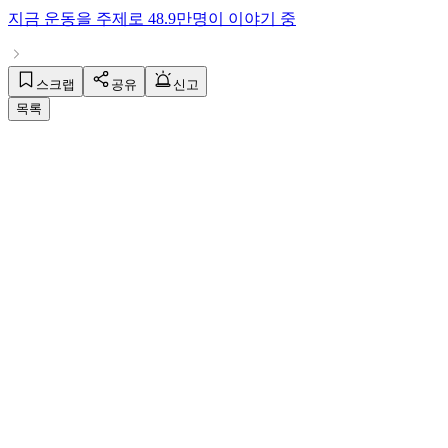
지금
운동
을 주제로
48.9만명
이 이야기 중
스크랩
공유
신고
목록