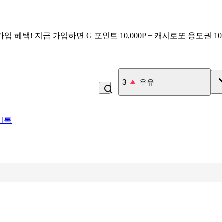
가입 혜택!
지금 가입하면
G 포인트 10,000P + 캐시로또 응모권 1
4
미숫가루
기록