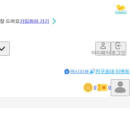
0장
드려요
가입하러 가기
마이페이지
로그인
캐시리뷰
친구초대 이벤트
0
0