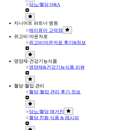
당뇨/혈당 Q&A
지니어트 파트너 병원
메이퓨어 고덕점
위고비·마운자로
위고비/마운자로 후기&정보
영양제·건강기능식품
영양제&건강기능식품 리뷰
혈당·혈압 관리
혈당·혈압 관리 후기·정보
당뇨/혈당 매거진
혈당 친화 식품 & 레시피