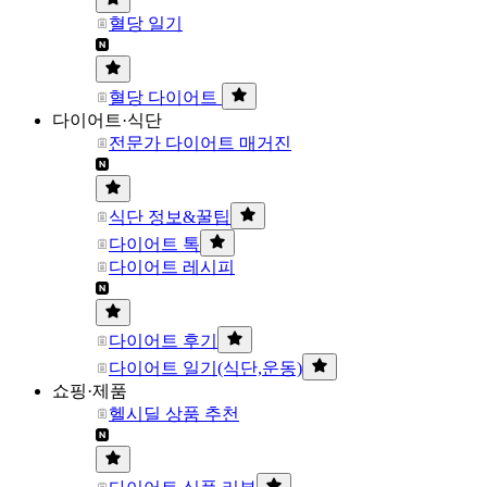
혈당 일기
혈당 다이어트
다이어트·식단
전문가 다이어트 매거진
식단 정보&꿀팁
다이어트 톡
다이어트 레시피
다이어트 후기
다이어트 일기(식단,운동)
쇼핑·제품
헬시딜 상품 추천