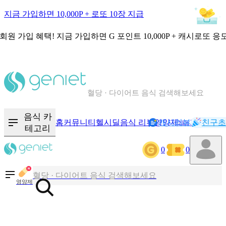
지금 가입하면 10,000P + 로또 10장 지급
회원 가입 혜택!
지금 가입하면
G 포인트 10,000P + 캐시로또 응
칼로리와 영양성분을 검색해보세요
혈당 · 다이어트 음식 검색해보세요
음식 · 영양제 리뷰를 찾아보세요
음식 카
홈
커뮤니티
헬시딜
음식 리뷰
영양제
캐시리뷰
기록
친구초
NEW
테고리
칼로리와 영양성분을 검색해보세요
0
0
혈당 · 다이어트 음식 검색해보세요
음식 · 영양제 리뷰를 찾아보세요
영양제