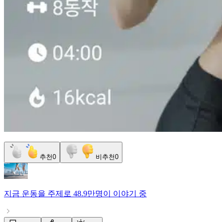
추천
0
비추천
0
지금
운동
을 주제로
48.9만명
이 이야기 중