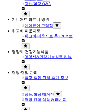
당뇨/혈당 Q&A
지니어트 파트너 병원
메이퓨어 고덕점
위고비·마운자로
위고비/마운자로 후기&정보
영양제·건강기능식품
영양제&건강기능식품 리뷰
혈당·혈압 관리
혈당·혈압 관리 후기·정보
당뇨/혈당 매거진
혈당 친화 식품 & 레시피