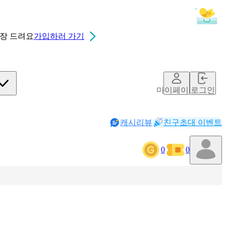
0장
드려요
가입하러 가기
마이페이지
로그인
캐시리뷰
친구초대 이벤트
0
0