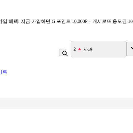
가입 혜택!
지금 가입하면
G 포인트 10,000P + 캐시로또 응모권 1
3
잡곡밥
기록