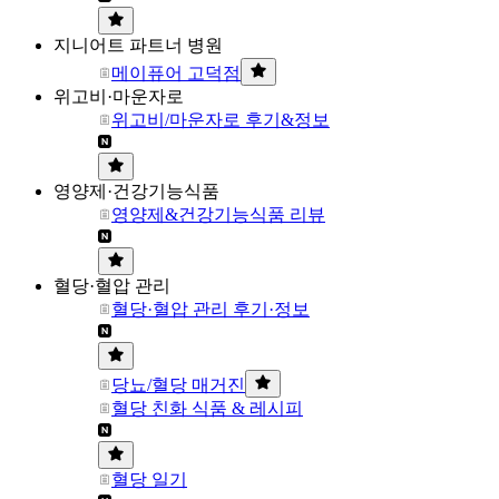
지니어트 파트너 병원
메이퓨어 고덕점
위고비·마운자로
위고비/마운자로 후기&정보
영양제·건강기능식품
영양제&건강기능식품 리뷰
혈당·혈압 관리
혈당·혈압 관리 후기·정보
당뇨/혈당 매거진
혈당 친화 식품 & 레시피
혈당 일기