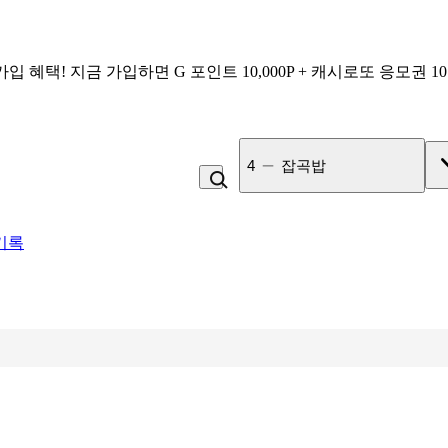
가입 혜택!
지금 가입하면
G 포인트 10,000P + 캐시로또 응모권 1
4
잡곡밥
기록