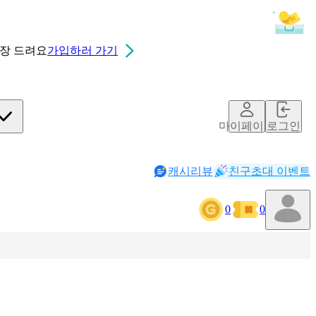
0장
드려요
가입하러 가기
마이페이지
로그인
캐시리뷰
친구초대 이벤트
0
0