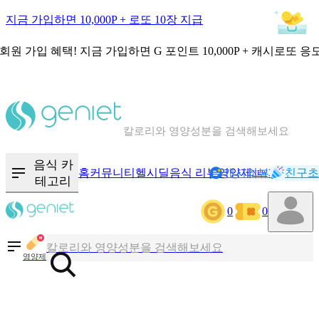
지금 가입하면 10,000P + 로또 10장 지급
회원 가입 혜택!
지금 가입하면
G 포인트 10,000P + 캐시로또 응
칼로리와 영양성분을 검색해보세요
혈당 · 다이어트 음식 검색해보세요
음식 · 영양제 리뷰를 찾아보세요
음식 카
홈
커뮤니티
헬시딜
음식 리뷰
영양제
캐시리뷰
기록
친구초
NEW
테고리
0
0
칼로리와 영양성분을 검색해보세요
혈당 · 다이어트 음식 검색해보세요
영양제
음식 · 영양제 리뷰를 찾아보세요