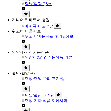
당뇨/혈당 Q&A
지니어트 파트너 병원
메이퓨어 고덕점
위고비·마운자로
위고비/마운자로 후기&정보
영양제·건강기능식품
영양제&건강기능식품 리뷰
혈당·혈압 관리
혈당·혈압 관리 후기·정보
당뇨/혈당 매거진
혈당 친화 식품 & 레시피