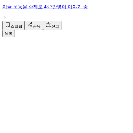
지금
운동
을 주제로
48.7만명
이 이야기 중
스크랩
공유
신고
목록