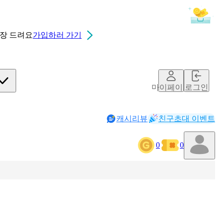
0장
드려요
가입하러 가기
마이페이지
로그인
캐시리뷰
친구초대 이벤트
0
0