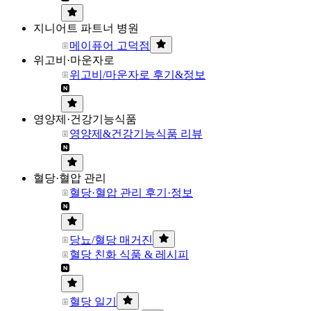
지니어트 파트너 병원
메이퓨어 고덕점
위고비·마운자로
위고비/마운자로 후기&정보
영양제·건강기능식품
영양제&건강기능식품 리뷰
혈당·혈압 관리
혈당·혈압 관리 후기·정보
당뇨/혈당 매거진
혈당 친화 식품 & 레시피
혈당 일기